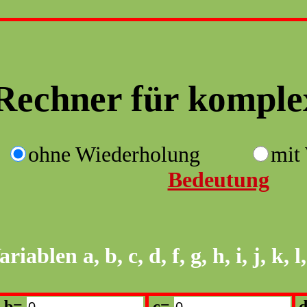
Rechner für komple
ohne Wiederholung
mit
Bedeutung
len a, b, c, d, f, g, h, i, j, k, l, m,
b=
c=