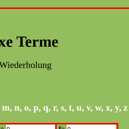
xe Terme
 Wiederholung
 n, o, p, q, r, s, t, u, v, w, x, y, z
d=
f=