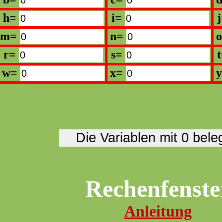
h=
i=
m=
n=
r=
s=
w=
x=
Rechenfenste
Anleitung