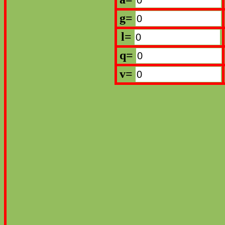
g=
l=
q=
v=