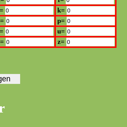
j=
k=
o=
p=
t=
u=
y=
z=
r