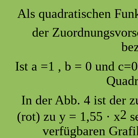
Als quadratischen Funk
der Zuordnungsvorsc
bez
Ist a =1 , b = 0 und c=
Quadr
In der Abb. 4 ist der
2
(rot) zu y = 1,55 · x
s
verfügbaren Graf