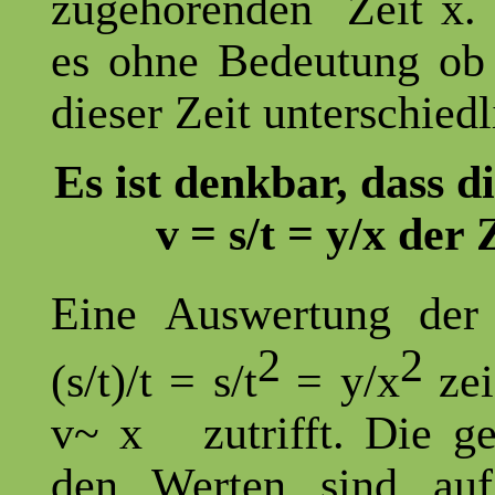
zugehörenden Zeit x. F
es ohne Bedeutung ob
dieser Zeit unterschiedl
Es ist denkbar, dass d
v
= s/t = y/x der 
E
ine
Auswertung der 
2
2
(s/t)/t = s/t
= y/x
ze
v~ x zutrifft. Die g
den Werten sind auf