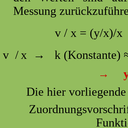
Messung zurückzuführe
v / x = (y/
v /
x → k (Konstante
y
→
Die hier vorliegend
Zuordnungsvorschrif
Funkti